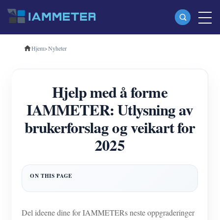
Hjem
>
Nyheter
Produkter
Enfase Wi-Fi energimåler (WEM3080)
Hjelp med å forme
Trefase Wi-Fi energimåler (WEM3080T)
IAMMETER: Utlysning av
Trefase Wi-Fi energimåler (WEM3046T)
brukerforslag og veikart for
Trefase Wi-Fi energimåler (WEM3050T)
2025
WiFi Power Controller
IAMMETER Cloud Pro
Selvbetjent tjeneste
EV lader
Del ideene dine for IAMMETERs neste oppgraderinger