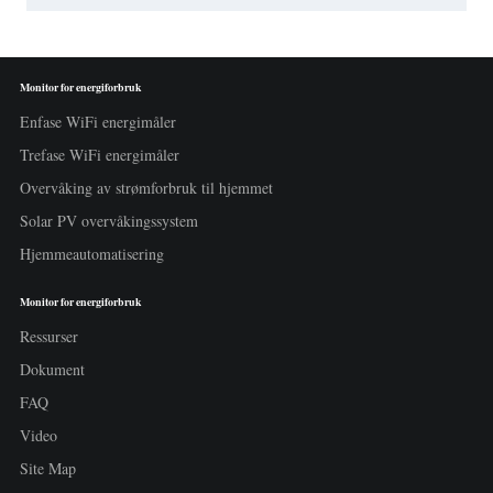
Monitor for energiforbruk
Enfase WiFi energimåler
Trefase WiFi energimåler
Overvåking av strømforbruk til hjemmet
Solar PV overvåkingssystem
Hjemmeautomatisering
Monitor for energiforbruk
Ressurser
Dokument
FAQ
Video
Site Map