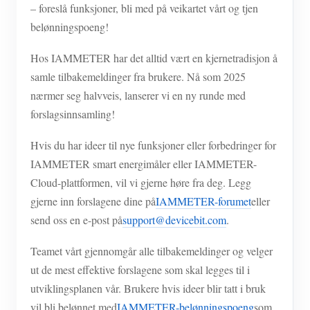
IAMMETER Simulator
– foreslå funksjoner, bli med på veikartet vårt og tjen
belønningspoeng!
Virtuell måler
Hos IAMMETER har det alltid vært en kjernetradisjon å
System for energiprognoser og -simulering
samle tilbakemeldinger fra brukere. Nå som 2025
applikasjoner
nærmer seg halvveis, lanserer vi en ny runde med
forslagsinnsamling!
Solar PV System Energy Monitor
butikk
Strømforbruksmåler
Ressurser
Hvis du har ideer til nye funksjoner eller forbedringer for
IAMMETER smart energimåler eller IAMMETER-
PV-varmekontrollsystem
Hurtigstart for produktet
Samfunnet
Cloud-plattformen, vil vi gjerne høre fra deg. Legg
Hjemmeautomatisering
Dokument
Utvikler
gjerne inn forslagene dine på
IAMMETER-forumet
eller
send oss en e-post på
support@devicebit.com
.
Fabrikkenergiovervåking
Opplæringsvideo
Utforske
Ta kontakt med
Teamet vårt gjennomgår alle tilbakemeldinger og velger
FAQ
Belønningsprogram
Om oss
ut de mest effektive forslagene som skal legges til i
Nyheter
utviklingsplanen vår. Brukere hvis ideer blir tatt i bruk
Blogger
vil bli belønnet med
IAMMETER-belønningspoeng
som