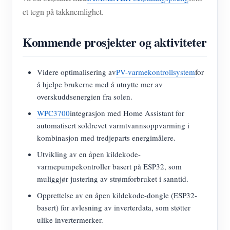
et tegn på takknemlighet.
Kommende prosjekter og aktiviteter
Videre optimalisering av
PV-varmekontrollsystem
for
å hjelpe brukerne med å utnytte mer av
overskuddsenergien fra solen.
WPC3700
integrasjon med Home Assistant for
automatisert soldrevet varmtvannsoppvarming i
kombinasjon med tredjeparts energimålere.
Utvikling av en åpen kildekode-
varmepumpekontroller basert på ESP32, som
muliggjør justering av strømforbruket i sanntid.
Opprettelse av en åpen kildekode-dongle (ESP32-
basert) for avlesning av inverterdata, som støtter
ulike invertermerker.