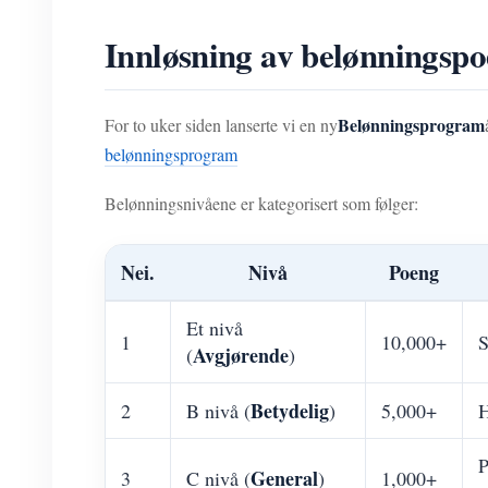
Innløsning av belønningspoe
Belønningsprogram
For to uker siden lanserte vi en ny
belønningsprogram
Belønningsnivåene er kategorisert som følger:
Nei.
Nivå
Poeng
Et nivå
1
10,000+
S
Avgjørende
(
)
Betydelig
2
B nivå (
)
5,000+
H
P
General
3
C nivå (
)
1,000+