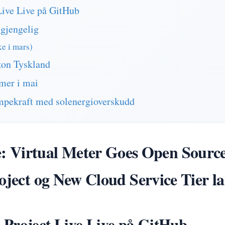
Live Live på GitHub
lgjengelig
e i mars)
on Tyskland
er i mai
umpekraft med solenergioverskudd
irtual Meter Goes Open Source
oject og New Cloud Service Tier la
 Project Live Live på GitHub