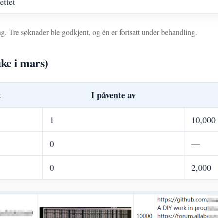
ettet
g. Tre søknader ble godkjent, og én er fortsatt under behandling.
uke i mars)
t
I påvente av
1
10,000
0
—
0
2,000