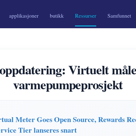
applikasjoner
butikk
Ressurser
Samfunnet
atering: Virtuelt måler,
varmepumpeprosjekt
al Meter Goes Open Source, Rewards Rede
vice Tier lanseres snart