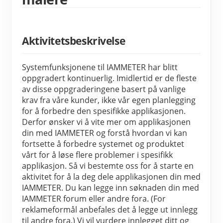
IAMMETER Simulator
Virtuell måler
Aktivitetsbeskrivelse
System for energiprognoser og -simulering
applikasjoner
Systemfunksjonene til IAMMETER har blitt 
oppgradert kontinuerlig. Imidlertid er de fleste 
Solar PV System Energy Monitor
butikk
av disse oppgraderingene basert på vanlige 
krav fra våre kunder, ikke vår egen planlegging 
Strømforbruksmåler
Ressurser
for å forbedre den spesifikke applikasjonen. 
PV-varmekontrollsystem
Derfor ønsker vi å vite mer om applikasjonen 
Hurtigstart for produktet
Samfunnet
din med IAMMETER og forstå hvordan vi kan 
Hjemmeautomatisering
Dokument
fortsette å forbedre systemet og produktet 
Utvikler
vårt for å løse flere problemer i spesifikk 
Fabrikkenergiovervåking
Opplæringsvideo
applikasjon. Så vi bestemte oss for å starte en 
Utforske
Ta kontakt med
aktivitet for å la deg dele applikasjonen din med 
FAQ
Belønningsprogram
IAMMETER. Du kan legge inn søknaden din med 
Om oss
IAMMETER forum eller andre fora. (For 
Nyheter
reklameformål anbefales det å legge ut innlegg 
Blogger
til andre fora.) Vi vil vurdere innlegget ditt og 