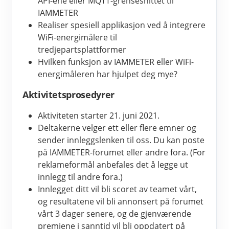
API-ene eller MQTT-grensesnittet til 
IAMMETER
Realiser spesiell applikasjon ved å integrere 
WiFi-energimålere til 
tredjepartsplattformer
Hvilken funksjon av IAMMETER eller WiFi-
energimåleren har hjulpet deg mye?
Aktivitetsprosedyrer
Aktiviteten starter 21. juni 2021.
Deltakerne velger ett eller flere emner og 
sender innleggslenken til oss. Du kan poste 
på IAMMETER-forumet eller andre fora. (For 
reklameformål anbefales det å legge ut 
innlegg til andre fora.)
Innlegget ditt vil bli scoret av teamet vårt, 
og resultatene vil bli annonsert på forumet 
vårt 3 dager senere, og de gjenværende 
premiene i sanntid vil bli oppdatert på 