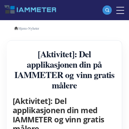
Hjem
>
Nyheter
Produkter
Enfase Wi-Fi energimåler (WEM3080)
[Aktivitet]: Del
Trefase Wi-Fi energimåler (WEM3080T)
applikasjonen din på
Trefase Wi-Fi energimåler (WEM3046T)
IAMMETER og vinn gratis
Trefase Wi-Fi energimåler (WEM3050T)
målere
WiFi Power Controller
IAMMETER Cloud Pro
[Aktivitet]: Del
applikasjonen din med
Selvbetjent tjeneste
IAMMETER og vinn gratis
EV lader
målere