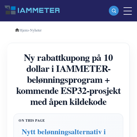
Hjem
>
Nyheter
Produkter
Enfase Wi-Fi energimåler (WEM3080)
Ny rabattkupong på 10
Trefase Wi-Fi energimåler (WEM3080T)
dollar i IAMMETER-
Trefase Wi-Fi energimåler (WEM3046T)
belønningsprogram +
Trefase Wi-Fi energimåler (WEM3050T)
kommende ESP32-prosjekt
WiFi Power Controller
med åpen kildekode
IAMMETER Cloud Pro
Selvbetjent tjeneste
EV lader
Nytt belønningsalternativ i