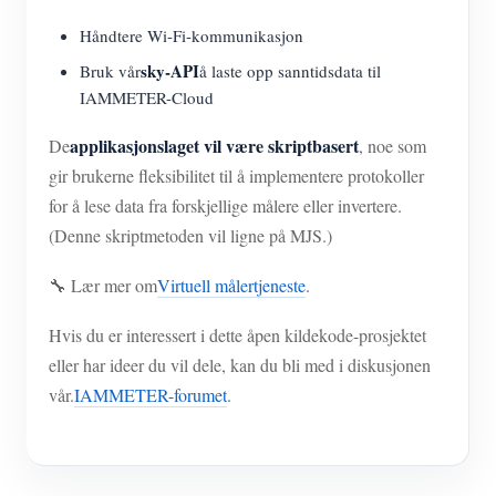
Håndtere Wi-Fi-kommunikasjon
sky-API
Bruk vår
å laste opp sanntidsdata til
IAMMETER-Cloud
applikasjonslaget vil være skriptbasert
De
, noe som
gir brukerne fleksibilitet til å implementere protokoller
for å lese data fra forskjellige målere eller invertere.
(Denne skriptmetoden vil ligne på MJS.)
🔧 Lær mer om
Virtuell målertjeneste
.
Hvis du er interessert i dette åpen kildekode-prosjektet
eller har ideer du vil dele, kan du bli med i diskusjonen
vår.
IAMMETER-forumet
.