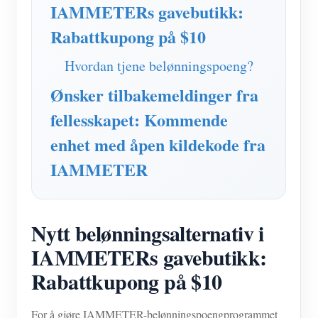
IAMMETER Simulator
IAMMETERs gavebutikk:
Rabattkupong på $10
Virtuell måler
System for energiprognoser og -simulering
Hvordan tjene belønningspoeng?
applikasjoner
Ønsker tilbakemeldinger fra
fellesskapet: Kommende
Solar PV System Energy Monitor
butikk
enhet med åpen kildekode fra
Strømforbruksmåler
Ressurser
IAMMETER
PV-varmekontrollsystem
Hurtigstart for produktet
Samfunnet
Hjemmeautomatisering
Dokument
Utvikler
Nytt belønningsalternativ i
Fabrikkenergiovervåking
Opplæringsvideo
Utforske
Ta kontakt med
IAMMETERs gavebutikk:
FAQ
Belønningsprogram
Om oss
Rabattkupong på $10
Nyheter
Blogger
For å gjøre IAMMETER-belønningspoengprogrammet