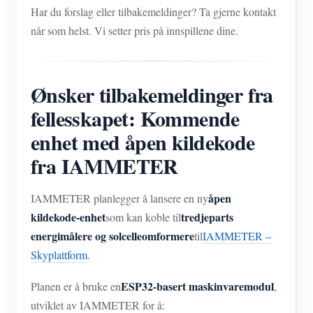
Har du forslag eller tilbakemeldinger? Ta gjerne kontakt
når som helst. Vi setter pris på innspillene dine.
Ønsker tilbakemeldinger fra
fellesskapet: Kommende
enhet med åpen kildekode
fra IAMMETER
åpen
IAMMETER planlegger å lansere en ny
kildekode-enhet
tredjeparts
som kan koble til
energimålere og solcelleomformere
til
IAMMETER –
Skyplattform
.
ESP32-basert maskinvaremodul
Planen er å bruke en
,
utviklet av IAMMETER for å: