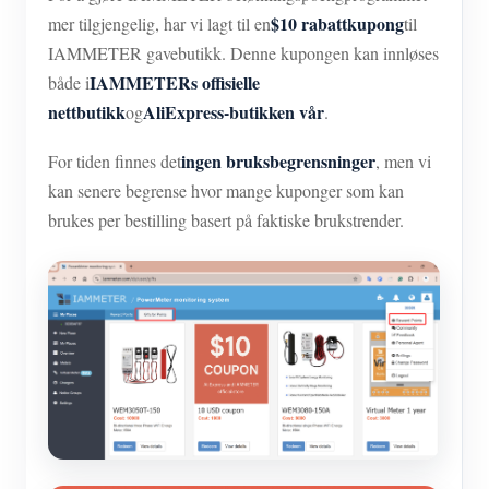
$10 rabattkupong
mer tilgjengelig, har vi lagt til en
til
IAMMETER gavebutikk. Denne kupongen kan innløses
IAMMETERs offisielle
både i
nettbutikk
AliExpress-butikken vår
og
.
ingen bruksbegrensninger
For tiden finnes det
, men vi
kan senere begrense hvor mange kuponger som kan
brukes per bestilling basert på faktiske brukstrender.