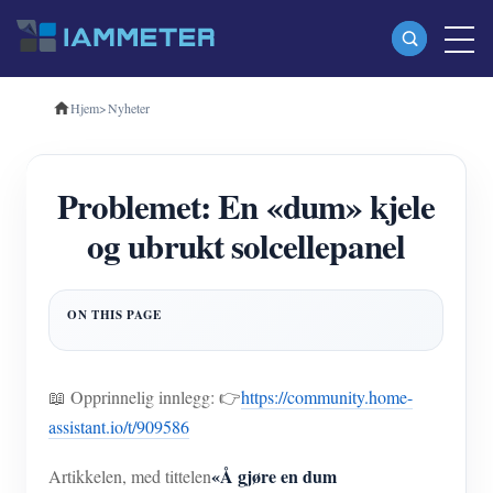
Hjem
>
Nyheter
Produkter
Enfase Wi-Fi energimåler (WEM3080)
Problemet: En «dum» kjele
Trefase Wi-Fi energimåler (WEM3080T)
og ubrukt solcellepanel
Trefase Wi-Fi energimåler (WEM3046T)
Trefase Wi-Fi energimåler (WEM3050T)
WiFi Power Controller
IAMMETER Cloud Pro
📖 Opprinnelig innlegg: 👉
https://community.home-
Selvbetjent tjeneste
assistant.io/t/909586
EV lader
«Å gjøre en dum
Artikkelen, med tittelen