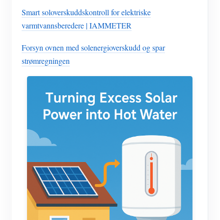
Smart soloverskuddskontroll for elektriske
varmtvannsberedere | IAMMETER
Forsyn ovnen med solenergioverskudd og spar
strømregningen