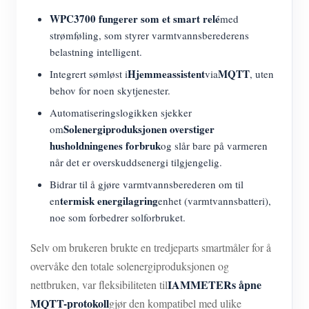
WPC3700 fungerer som et smart relé
med
strømføling, som styrer varmtvannsberederens
belastning intelligent.
Hjemmeassistent
MQTT
Integrert sømløst i
via
, uten
behov for noen skytjenester.
Automatiseringslogikken sjekker
Solenergiproduksjonen overstiger
om
husholdningenes forbruk
og slår bare på varmeren
når det er overskuddsenergi tilgjengelig.
Bidrar til å gjøre varmtvannsberederen om til
termisk energilagring
en
enhet (varmtvannsbatteri),
noe som forbedrer solforbruket.
Selv om brukeren brukte en tredjeparts smartmåler for å
overvåke den totale solenergiproduksjonen og
IAMMETERs åpne
nettbruken, var fleksibiliteten til
MQTT-protokoll
gjør den kompatibel med ulike