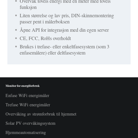
Overvåk toveis energi med én meter med toveis
funksjon
Liten størrelse og lav pris, DIN-skinnemontering
passer pent i målerboksen
Åpne API for integrasjon med din egen server
CE, FCC, RoHs overholdt
Brukes i trefase- eller enkeltfasesystem (som 3
enfasemålere) eller deltfasesystem
Monitor for energiforbruk
Enfase WiFi energimåler
Trefase WiFi energimåler
Overvåking av strømforbruk til hjemmet
Solar PV overvåkingssystem
Hjemmeautomatisering