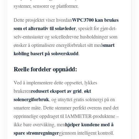
systemer, sensorer og plattformer.
WPC3700 kan brukes
Dette prosjektet viser hvordan
som et alternativ til solavleder
, spesielt for gjør-det-
selv-entusiaster og solcelledrevne husholdninger som
smart
ønsker å optimalisere energiforbruket sitt med
kobling basert på soloverskudd
.
Reelle fordeler oppnådd:
Ved å implementere dette oppsettet, lykkes
redusert eksport av grid
økt
brukeren
,
solenergiforbruk
, og utnyttet gratis solenergi på en
smartere måte. Dette stemmer perfekt overens med det
opprinnelige oppdraget til IAMMETER-produktene –
hjelper kundene med å
ikke bare overvåking, men
spare strømregninger
gjennom intelligent kontroll.