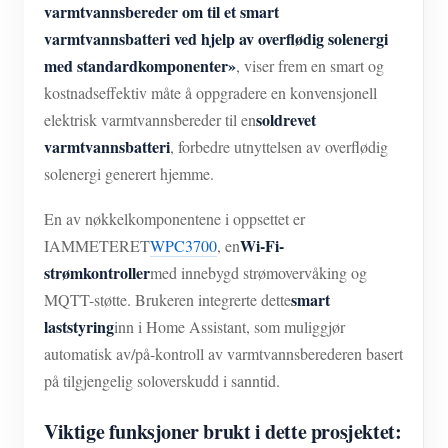
IAMMETER Simulator
varmtvannsbereder om til et smart
varmtvannsbatteri ved hjelp av overflødig solenergi
Virtuell måler
med standardkomponenter»
, viser frem en smart og
System for energiprognoser og -simulering
kostnadseffektiv måte å oppgradere en konvensjonell
soldrevet
elektrisk varmtvannsbereder til en
applikasjoner
varmtvannsbatteri
, forbedre utnyttelsen av overflødig
Solar PV System Energy Monitor
butikk
solenergi generert hjemme.
Strømforbruksmåler
Ressurser
En av nøkkelkomponentene i oppsettet er
PV-varmekontrollsystem
Wi-Fi-
IAMMETERET
WPC3700
, en
Hurtigstart for produktet
Samfunnet
strømkontroller
med innebygd strømovervåking og
Hjemmeautomatisering
Dokument
Utvikler
smart
MQTT-støtte. Brukeren integrerte dette
Fabrikkenergiovervåking
laststyring
Opplæringsvideo
inn i Home Assistant, som muliggjør
Utforske
Ta kontakt med
automatisk av/på-kontroll av varmtvannsberederen basert
FAQ
Belønningsprogram
Om oss
på tilgjengelig soloverskudd i sanntid.
Nyheter
Viktige funksjoner brukt i dette prosjektet:
Blogger