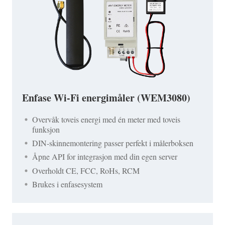
Enfase Wi-Fi energimåler (WEM3080)
Overvåk toveis energi med én meter med toveis
funksjon
DIN-skinnemontering passer perfekt i målerboksen
Åpne API for integrasjon med din egen server
Overholdt CE, FCC, RoHs, RCM
Brukes i enfasesystem