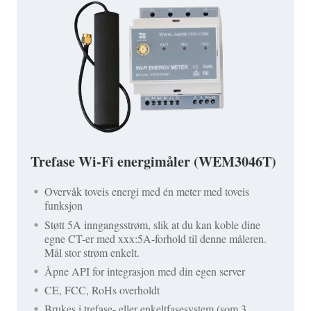
Trefase Wi-Fi energimåler (WEM3046T)
Overvåk toveis energi med én meter med toveis
funksjon
Støtt 5A inngangsstrøm, slik at du kan koble dine
egne CT-er med xxx:5A-forhold til denne måleren.
Mål stor strøm enkelt.
Åpne API for integrasjon med din egen server
CE, FCC, RoHs overholdt
Brukes i trefase- eller enkeltfasesystem (som 3