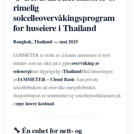
IAMMETER Simulator
rimelig
Virtuell måler
solcelleovervåkingsprogram
for huseiere i Thailand
System for energiprognoser og -simulering
applikasjoner
Bangkok, Thailand — mai 2025
Solar PV System Energy Monitor
butikk
IAMMETER er stolte av å kunne annonsere et nytt
Strømforbruksmåler
Ressurser
overvåking av
initiativ som tar sikte på å gjøre
solenergi
Thailand
mer tilgjengelig i
Med lanseringen
PV-varmekontrollsystem
Hurtigstart for produktet
Samfunnet
IAMMETER – Cloud Basic
av
, kan private
Hjemmeautomatisering
Dokument
Utvikler
solcellebrukere nå overvåke energiforbruket,
eksport/import av strømnettet og solcelleproduksjonen på
Fabrikkenergiovervåking
Opplæringsvideo
Utforske
Ta kontakt med
mye lavere kostnad
et
.
FAQ
Belønningsprogram
Om oss
Nyheter
🔧 Én enhet for nett- og
Blogger