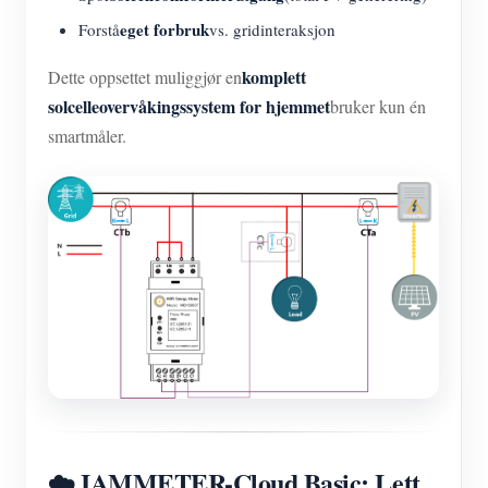
eget forbruk
Forstå
vs. gridinteraksjon
komplett
Dette oppsettet muliggjør en
solcelleovervåkingssystem for hjemmet
bruker kun én
smartmåler.
☁️ IAMMETER-Cloud Basic: Lett,