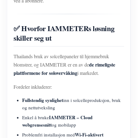
ved å abonnere.
✅ Hvorfor IAMMETERs løsning
skiller seg ut
Thailands bruk av solcellepaneler til hjemmebruk
de rimeligste
blomstrer, og IAMMETER er en av de
plattformene for solovervåking
i markedet.
Fordeler inkluderer:
Fullstendig synlighet
inn i solcelleproduksjon, bruk
og nettutveksling
IAMMETER – Cloud
Enkel å bruke
webgrensesnitt
og mobilapp
Wi-Fi-aktivert
Problemfri installasjon med