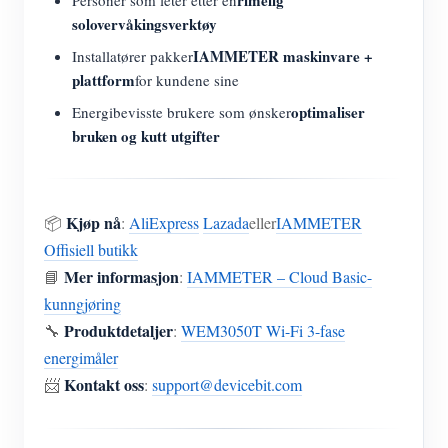
solovervåkingsverktøy
IAMMETER maskinvare +
Installatører pakker
plattform
for kundene sine
optimaliser
Energibevisste brukere som ønsker
bruken og kutt utgifter
Kjøp nå
📦
:
AliExpress
Lazada
eller
IAMMETER
Offisiell butikk
Mer informasjon
📘
:
IAMMETER – Cloud Basic-
kunngjøring
Produktdetaljer
🔧
:
WEM3050T Wi-Fi 3-fase
energimåler
Kontakt oss
📨
:
support@devicebit.com