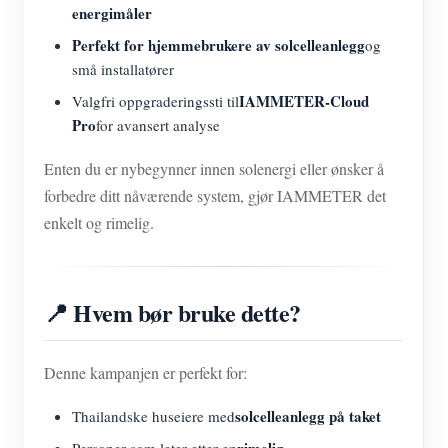
energimåler
Perfekt for hjemmebrukere av solcelleanlegg
og
små installatører
IAMMETER-Cloud
Valgfri oppgraderingssti til
Pro
for avansert analyse
Enten du er nybegynner innen solenergi eller ønsker å
forbedre ditt nåværende system, gjør IAMMETER det
enkelt og rimelig.
📍 Hvem bør bruke dette?
Denne kampanjen er perfekt for:
solcelleanlegg på taket
Thailandske huseiere med
rimelig
Personer som leter etter en