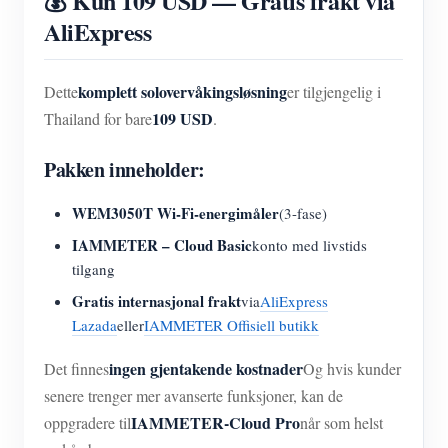
💰 Kun 109 USD — Gratis frakt via
AliExpress
komplett solovervåkingsløsning
Dette
er tilgjengelig i
109 USD
Thailand for bare
.
Pakken inneholder:
WEM3050T Wi-Fi-energimåler
(3-fase)
IAMMETER – Cloud Basic
konto med livstids
tilgang
Gratis internasjonal frakt
via
AliExpress
Lazada
eller
IAMMETER Offisiell butikk
ingen gjentakende kostnader
Det finnes
Og hvis kunder
senere trenger mer avanserte funksjoner, kan de
IAMMETER-Cloud Pro
oppgradere til
når som helst