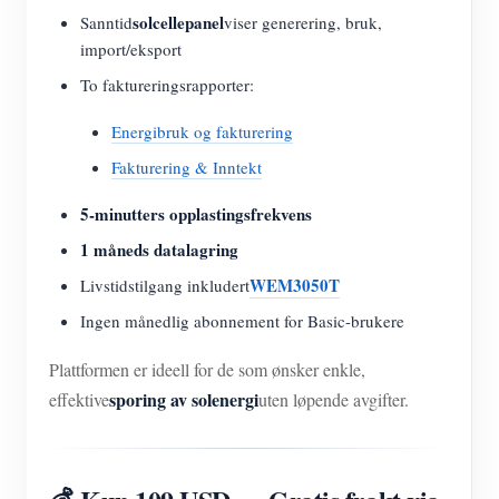
solcellepanel
Sanntid
viser generering, bruk,
import/eksport
To faktureringsrapporter:
Energibruk og fakturering
Fakturering & Inntekt
5-minutters opplastingsfrekvens
1 måneds datalagring
WEM3050T
Livstidstilgang inkludert
Ingen månedlig abonnement for Basic-brukere
Plattformen er ideell for de som ønsker enkle,
sporing av solenergi
effektive
uten løpende avgifter.