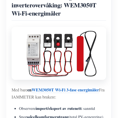
inverterovervåking: WEM3050T
Wi-Fi-energimåler
en
WEM3050T Wi-Fi 3-fase energimåler
Med bare
Fra
IAMMETER kan brukere:
import/eksport av rutenett
Observere
i sanntid
solcelleomformerutgang
Spor
(total PV-generering)