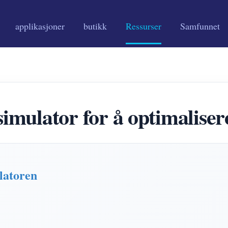
applikasjoner
butikk
Ressurser
Samfunnet
ator for å optimalisere s
latoren