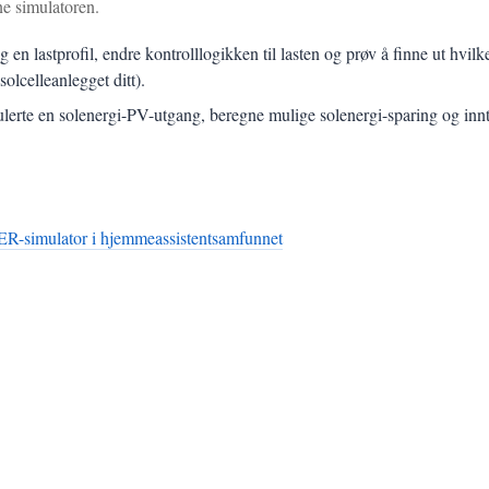
ne simulatoren.
ag en lastprofil, endre kontrolllogikken til lasten og prøv å finne ut h
solcelleanlegget ditt).
ulerte en solenergi-PV-utgang, beregne mulige solenergi-sparing og innt
simulator i hjemmeassistentsamfunnet