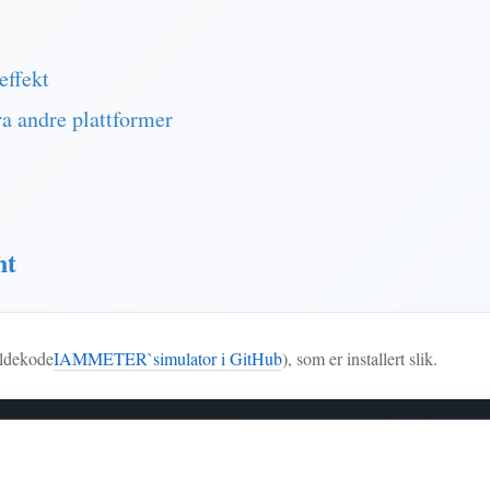
effekt
ra andre plattformer
nt
ildekode
IAMMETER`simulator i GitHub
), som er installert slik.