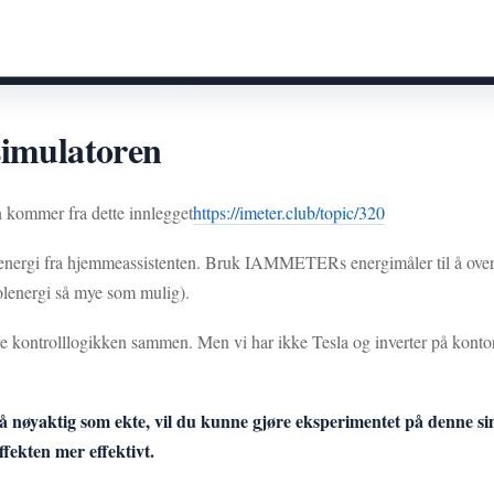
simulatoren
n kommer fra dette innlegget
https://imeter.club/topic/320
lenergi fra hjemmeassistenten. Bruk IAMMETERs energimåler til å overv
olenergi så mye som mulig).
sere kontrolllogikken sammen. Men vi har ikke Tesla og inverter på kontor
 så nøyaktig som ekte, vil du kunne gjøre eksperimentet på denne s
ffekten mer effektivt.