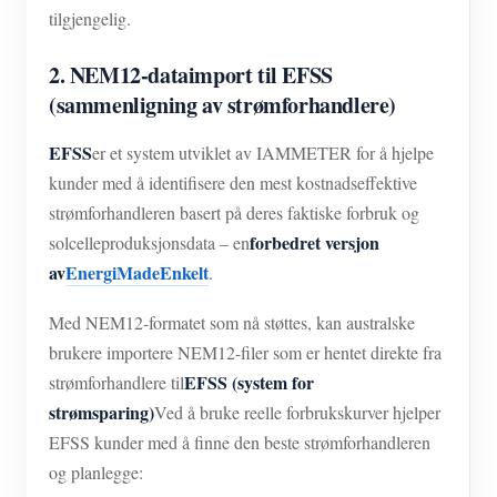
tilgjengelig.
2. NEM12-dataimport til EFSS
(sammenligning av strømforhandlere)
EFSS
er et system utviklet av IAMMETER for å hjelpe
kunder med å identifisere den mest kostnadseffektive
strømforhandleren basert på deres faktiske forbruk og
forbedret versjon
solcelleproduksjonsdata – en
av
EnergiMadeEnkelt
.
Med NEM12-formatet som nå støttes, kan australske
brukere importere NEM12-filer som er hentet direkte fra
EFSS (system for
strømforhandlere til
strømsparing)
Ved å bruke reelle forbrukskurver hjelper
EFSS kunder med å finne den beste strømforhandleren
og planlegge: