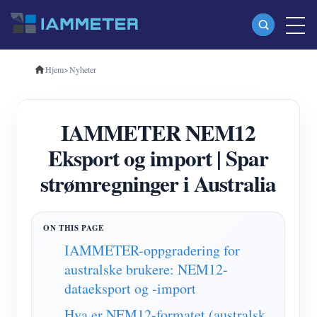
Hjem
>
Nyheter
Produkter
Enfase Wi-Fi energimåler (WEM3080)
IAMMETER NEM12
Trefase Wi-Fi energimåler (WEM3080T)
Eksport og import | Spar
Trefase Wi-Fi energimåler (WEM3046T)
strømregninger i Australia
Trefase Wi-Fi energimåler (WEM3050T)
WiFi Power Controller
IAMMETER Cloud Pro
IAMMETER-oppgradering for
australske brukere: NEM12-
Selvbetjent tjeneste
dataeksport og -import
EV lader
Hva er NEM12-formatet (australsk