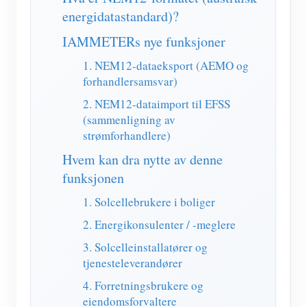
IAMMETER Simulator
energidatastandard)?
Virtuell måler
IAMMETERs nye funksjoner
System for energiprognoser og -simulering
1. NEM12-dataeksport (AEMO og
forhandlersamsvar)
applikasjoner
2. NEM12-dataimport til EFSS
Solar PV System Energy Monitor
butikk
(sammenligning av
strømforhandlere)
Overvåker for strømforbruk
Ressurser
Hvem kan dra nytte av denne
PV varmeapparat kontrollsystem
Hurtigstart for produktet
Samfunnet
funksjonen
Hjemmeautomatisering
Dokument
Utvikler
1. Solcellebrukere i boliger
Fabrikkenergiovervåking
Opplæringsvideo
2. Energikonsulenter / -meglere
Utforske
Ta kontakt med
3. Solcelleinstallatører og
FAQ
Belønningsprogram
Om oss
tjenesteleverandører
Nyheter
4. Forretningsbrukere og
eiendomsforvaltere
Blogger