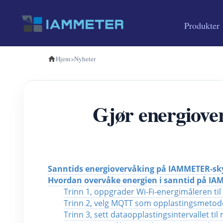
Produkter
Hjem
>
Nyheter
Gjør energiove
Sanntids energiovervåking på IAMMETER-sk
Hvordan overvåke energien i sanntid på I
Trinn 1, oppgrader Wi-Fi-energimåleren ti
Trinn 2, velg MQTT som opplastingsmetode
Trinn 3, sett dataopplastingsintervallet til