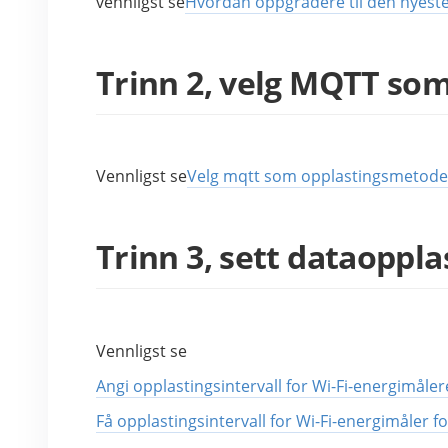
vennligst se
Hvordan oppgradere til den nyes
Trinn 2, velg MQTT so
Vennligst se
Velg mqtt som opplastingsmetode
Trinn 3, sett dataoppla
Vennligst se
Angi opplastingsintervall for Wi-Fi-energimå
Få opplastingsintervall for Wi-Fi-energimåle