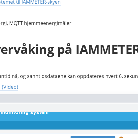
ystemet til IAMMETER-skyen
nergi, MQTT hjemmeenergimåler
vervåking på IAMMETE
nntid nå, og sanntidsdataene kan oppdateres hvert 6. sek
 (Video)