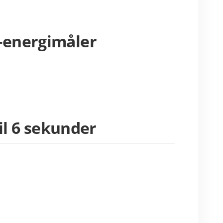
i-energimåler
til 6 sekunder