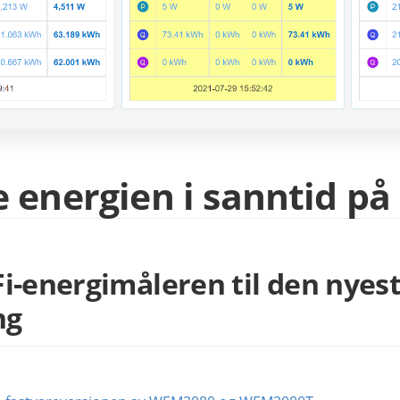
 energien i sanntid p
Fi-energimåleren til den nye
ng