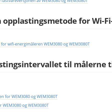
te fastvareversjonen av WEM3080 og WEM3080T
m opplastingsmetode for Wi-F
 for wifi-energimåleren WEM3080 og WEM3080T
stingsintervallet til målerne 
leren for WEM3080 og WEM3080T
r for WEM3080 og WEM3080T