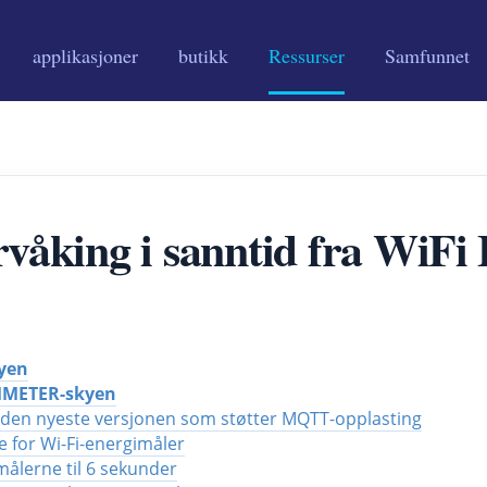
applikasjoner
butikk
Ressurser
Samfunnet
rvåking i sanntid fra WiFi
yen
AMMETER-skyen
l den nyeste versjonen som støtter MQTT-opplasting
 for Wi-Fi-energimåler
 målerne til 6 sekunder