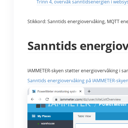
Trinn 4, overvåk sanntidsenergien i webs
Stikkord: Sanntids energiovervåking, MQTT e
Sanntids energio
IAMMETER-skyen støtter energiovervåking i sa
Sanntids energiovervåking på IAMMETER-skyen