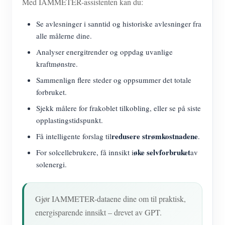
Med IAMMETER-assistenten kan du:
Se avlesninger i sanntid og historiske avlesninger fra
alle målerne dine.
Analyser energitrender og oppdag uvanlige
kraftmønstre.
Sammenlign flere steder og oppsummer det totale
forbruket.
Sjekk målere for frakoblet tilkobling, eller se på siste
opplastingstidspunkt.
redusere strømkostnadene
Få intelligente forslag til
.
øke selvforbruket
For solcellebrukere, få innsikt i
av
solenergi.
Gjør IAMMETER-dataene dine om til praktisk,
energisparende innsikt – drevet av GPT.