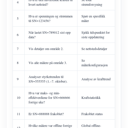
4
hvert nettsted?
strømforsyning
Hva er spenningen og strømmen
Spør en spesifikk
5
til SN=123456?
måler
Når lastet SN=789012 sist opp
Sjekk tidspunktet for
6
data?
siste oppdatering
7
Vis detaljer om område 2.
Se nettstedsdetaljer
Se
8
Vis alle målere på område 3.
målerkonfigurasjon
Analyser styrketrenden til
9
Analyse av krafttrend
SN=555555 (1.–7. oktober).
Hva var maks- og min-
10
effektverdiene for SN=666666
Kraftstatistikk
forrige uke?
11
Er SN=888888 frakoblet?
Frakoblet status
Hvilke målere var offline forrige
Global offline-
12