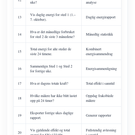
uke?
analyse
Vis daglig energi for sted 1 (1.–
13
Daglig energirapport
7. oktober).
Hva er det månedlige forbruket
14
Månedlig statistikk
for sted 2 de siste 3 månedene?
Total energi for alle steder de
Kombinert
15
siste 24 timene.
energisammendrag
Sammenlign Sted 1 og Sted 2
16
Energisammenligning
for forrige uke.
17
Hva er dagens totale kraft?
Total effekt i sanntid
Hvilke målere har ikke blitt lastet
Oppdag frakoblede
18
opp på 24 timer?
målere
Eksporter forrige ukes daglige
19
Generer rapporter
rapport.
Vis gjeldende effekt og total
Fullstendig avlesning
20
energi for SN=123456.
i sanntid