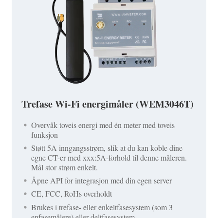
Trefase Wi-Fi energimåler (WEM3046T)
Overvåk toveis energi med én meter med toveis
funksjon
Støtt 5A inngangsstrøm, slik at du kan koble dine
egne CT-er med xxx:5A-forhold til denne måleren.
Mål stor strøm enkelt.
Åpne API for integrasjon med din egen server
CE, FCC, RoHs overholdt
Brukes i trefase- eller enkeltfasesystem (som 3
enfasemålere) eller deltfasesystem