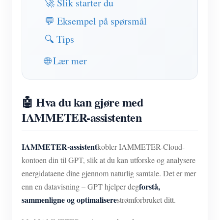
🚀 Slik starter du
IAMMETER Simulator
💬 Eksempel på spørsmål
Virtuell måler
🔍 Tips
System for energiprognoser og -simulering
🌐 Lær mer
applikasjoner
Solar PV System Energy Monitor
butikk
🤖 Hva du kan gjøre med
Overvåker for strømforbruk
Ressurser
IAMMETER-assistenten
PV varmeapparat kontrollsystem
Hurtigstart for produktet
Samfunnet
Hjemmeautomatisering
Dokument
Utvikler
IAMMETER-assistent
kobler IAMMETER-Cloud-
Fabrikkenergiovervåking
kontoen din til GPT, slik at du kan utforske og analysere
Opplæringsvideo
Utforske
Ta kontakt med
energidataene dine gjennom naturlig samtale. Det er mer
FAQ
Belønningsprogram
Om oss
forstå,
enn en datavisning – GPT hjelper deg
Nyheter
sammenligne og optimalisere
strømforbruket ditt.
Blogger