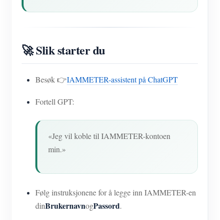
🚀 Slik starter du
Besøk 👉
IAMMETER-assistent på ChatGPT
Fortell GPT:
«Jeg vil koble til IAMMETER-kontoen
min.»
Følg instruksjonene for å legge inn IAMMETER-en
Brukernavn
Passord
din
og
.