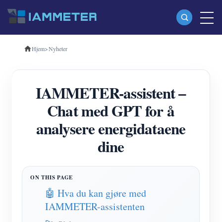
Hjem
>
Nyheter
Produkter
Enfase Wi-Fi energimåler (WEM3080)
IAMMETER-assistent –
Trefase Wi-Fi energimåler (WEM3080T)
Chat med GPT for å
Trefase Wi-Fi energimåler (WEM3046T)
analysere energidataene
Trefase Wi-Fi energimåler (WEM3050T)
dine
WiFi Power Controller
IAMMETER Cloud Pro
Selvbetjent tjeneste
🤖 Hva du kan gjøre med
IAMMETER-assistenten
EV lader