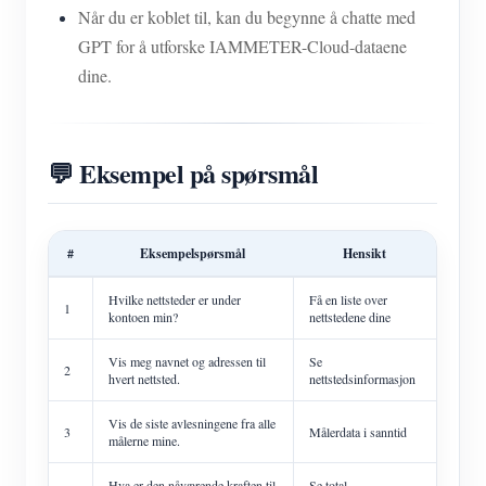
Når du er koblet til, kan du begynne å chatte med
GPT for å utforske IAMMETER-Cloud-dataene
dine.
💬 Eksempel på spørsmål
#
Eksempelspørsmål
Hensikt
Hvilke nettsteder er under
Få en liste over
1
kontoen min?
nettstedene dine
Vis meg navnet og adressen til
Se
2
hvert nettsted.
nettstedsinformasjon
Vis de siste avlesningene fra alle
3
Målerdata i sanntid
målerne mine.
Hva er den nåværende kraften til
Se total