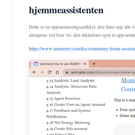
hjemmeassistenten
Dette er en oppsummeringsartikkel, den listet opp all
ulempene ved hver vei. den inkluderer også to app-notat
https://www.iammeter.com/docs/summary-home-assistan