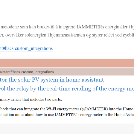
e 4 metodene som kan brukes til å integrere IAMMETERs energimåler i 
er, overvåker solenergien i hjemmeassistenten og styrer reléet ved øyebl
t#hacs-custom_integrations