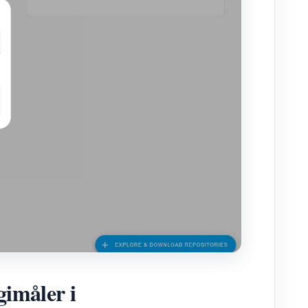
imåler i