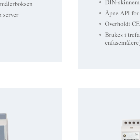
DIN-skinnemo
i målerboksen
Åpne API for 
n server
Overholdt C
Brukes i tref
enfasemålere)