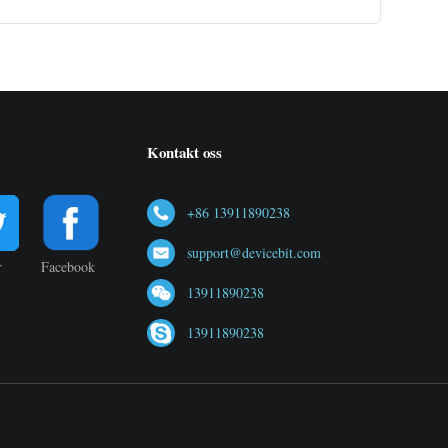
Kontakt oss
+86 13911890238
support@devicebit.com
r
Facebook
13911890238
13911890238