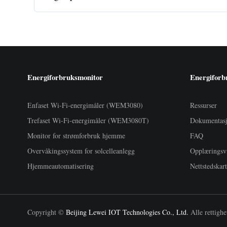
Energiforbruksmonitor
Energiforb
Enfaset Wi-Fi-energimåler (WEM3080)
Ressurser
Trefaset Wi-Fi-energimåler (WEM3080T)
Dokumentas
Monitor for strømforbruk hjemme
FAQ
Overvåkingssystem for solcelleanlegg
Opplæringsv
Hjemmeautomatisering
Nettstedskar
Copyright ©
Beijing Lewei IOT Technologies Co., Ltd.
Alle rettighe