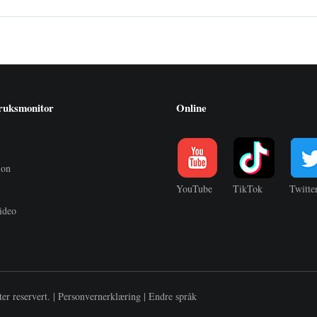
ruksmonitor
Online
jon
YouTube
TikTok
Twitte
ideo
t
ter reservert. |
Personvernerklæring
|
Endre språk