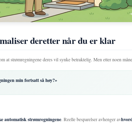
imaliser deretter når du er klar
g om at strømregningene deres vil synke betraktelig. Men etter noen måne
gningen min fortsatt så høy?»
kke automatisk strømregningene
hvord
. Reelle besparelser avhenger av