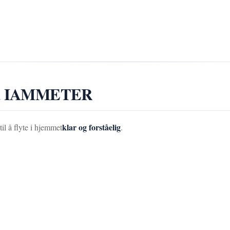
 med IAMMETER
klar og forståelig
til å flyte i hjemmet
.