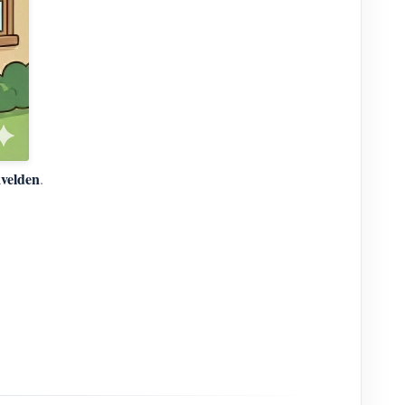
velden
.