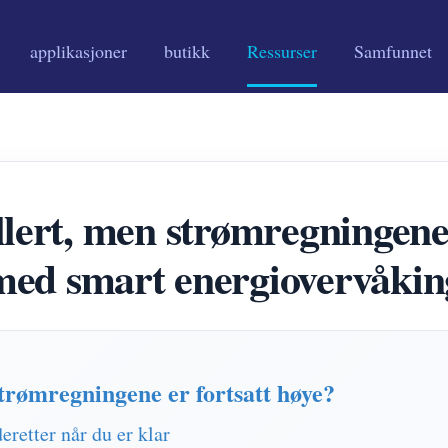
applikasjoner
butikk
Ressurser
Samfunnet
llert, men strømregningene 
med smart energiovervåkin
strømregningene er fortsatt høye?
eretter når du er klar