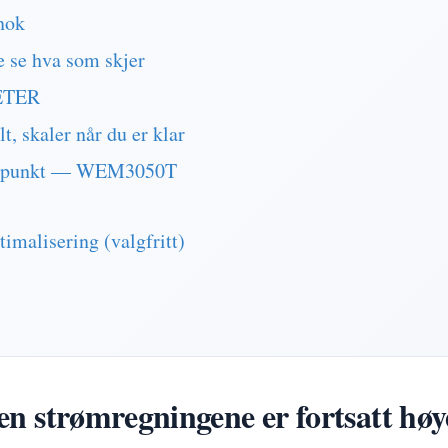
 nok
e se hva som skjer
METER
lt, skaler når du er klar
angspunkt — WEM3050T
imalisering (valgfritt)
men strømregningene er fortsatt hø