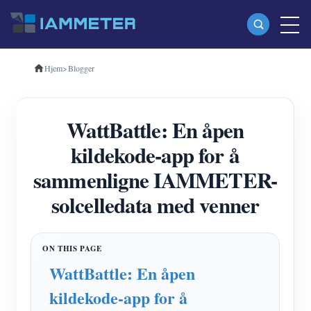
Hjem
>
Blogger
Produkter
Enfase Wi-Fi energimåler (WEM3080)
WattBattle: En åpen
Trefase Wi-Fi energimåler (WEM3080T)
kildekode-app for å
Trefase Wi-Fi energimåler (WEM3046T)
sammenligne IAMMETER-
Trefase Wi-Fi energimåler (WEM3050T)
solcelledata med venner
WiFi Power Controller
IAMMETER Cloud Pro
Selvbetjent tjeneste
WattBattle: En åpen
EV lader
kildekode-app for å