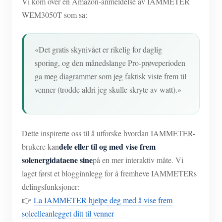
Vi kom over en Amazon-anmeldelse av IAMMETER
WEM3050T som sa:
«Det gratis skynivået er rikelig for daglig
sporing, og den månedslange Pro-prøveperioden
ga meg diagrammer som jeg faktisk viste frem til
venner (trodde aldri jeg skulle skryte av watt).»
Dette inspirerte oss til å utforske hvordan IAMMETER-
dele eller til og med vise frem
brukere kan
solenergidataene sine
på en mer interaktiv måte. Vi
laget først et blogginnlegg for å fremheve IAMMETERs
delingsfunksjoner:
👉
La IAMMETER hjelpe deg med å vise frem
solcelleanlegget ditt til venner