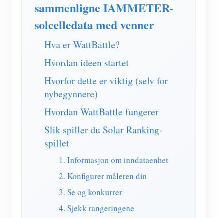
IAMMETER Simulator
sammenligne IAMMETER-
solcelledata med venner
Virtuell måler
System for energiprognoser og -simulering
Hva er WattBattle?
applikasjoner
Hvordan ideen startet
Hvorfor dette er viktig (selv for
Solar PV System Energy Monitor
butikk
nybegynnere)
Strømforbruksmåler
Ressurser
Hvordan WattBattle fungerer
PV-varmekontrollsystem
Hurtigstart for produktet
Samfunnet
Slik spiller du Solar Ranking-
Hjemmeautomatisering
Dokument
Utvikler
spillet
Fabrikkenergiovervåking
Opplæringsvideo
1. Informasjon om inndataenhet
Utforske
Ta kontakt med
2. Konfigurer måleren din
FAQ
Belønningsprogram
Om oss
3. Se og konkurrer
Nyheter
4. Sjekk rangeringene
Blogger