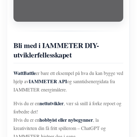
Bli med i IAMMETER DIY-
utviklerfellesskapet
WattBattle
er bare ett eksempel på hva du kan bygge ved
IAMMETER API
hjelp av
og sanntidsenergidata fra
IAMMETER energimålere.
nettutvikler
Hvis du er en
, vær så snill å forke repoet og
forbedre det!
hobbyist eller nybegynner
Hvis du er en
, la
kreativiteten din få fritt spillerom – ChatGPT og
IAMMETER hjelper deg i gang.