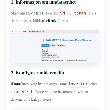
1. Informasjon om inndataenhet
Skriv inn IAMMETER-en din
og
Hvis
SN
token
«Bruk demo»
du bare tester, klikk på
.
2. Konfigurer måleren din
Data
I
fanen, velg hver fasetype som
eller
inverter
Disse valgene bestemmer hvordan
rutenett
dataene dine kategoriseres.