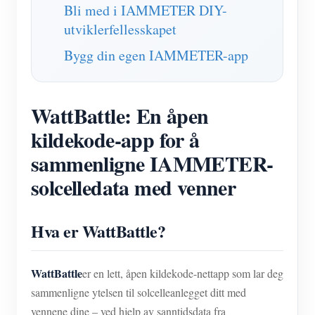
Bli med i IAMMETER DIY-
utviklerfellesskapet
Bygg din egen IAMMETER-app
WattBattle: En åpen
kildekode-app for å
sammenligne IAMMETER-
solcelledata med venner
Hva er WattBattle?
WattBattle
er en lett, åpen kildekode-nettapp som lar deg
sammenligne ytelsen til solcelleanlegget ditt med
vennene dine – ved hjelp av sanntidsdata fra