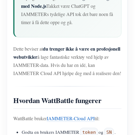
med Node.js
Takket være ChatGPT og
IAMMETERs tydelige API tok det bare noen få
timer å få dette oppe og gå.
du trenger ikke å være en profesjonell
Dette beviser at
webutvikler
å lage fantastiske verktøy ved hjelp av
IAMMETER-data. Hvis du har en idé, kan
IAMMETER Cloud API hjelpe deg med å realisere den!
Hvordan WattBattle fungerer
WattBattle bruker
IAMMETER-Cloud API
til:
Godta en brukers IAMMETER
og
.
token
SN