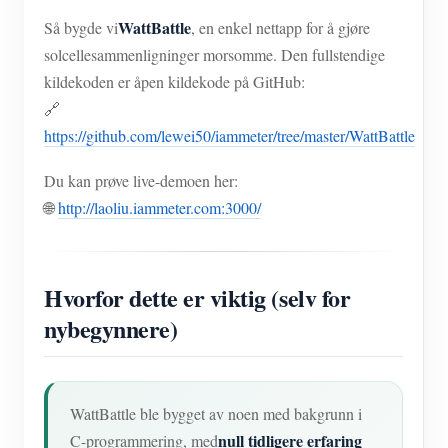
WattBattle
Så bygde vi
, en enkel nettapp for å gjøre
solcellesammenligninger morsomme. Den fullstendige
kildekoden er åpen kildekode på GitHub:
🔗
https://github.com/lewei50/iammeter/tree/master/WattBattle
Du kan prøve live-demoen her:
🌐
http://laoliu.iammeter.com:3000/
Hvorfor dette er viktig (selv for
nybegynnere)
WattBattle ble bygget av noen med bakgrunn i
null tidligere erfaring
C-programmering, med