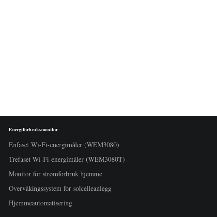
Energiforbruksmonitor
Enfaset Wi-Fi-energimåler (WEM3080)
Trefaset Wi-Fi-energimåler (WEM3080T)
Monitor for strømforbruk hjemme
Overvåkingssystem for solcelleanlegg
Hjemmeautomatisering