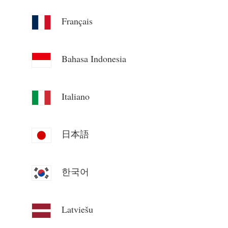
Blogg
App Store
Français
Utforsk nettstedet
Bahasa Indonesia
PV-rangering
Italiano
日本語
한국어
Latviešu