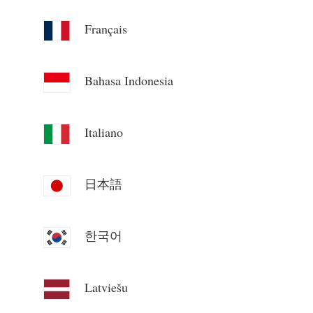
Blogg
App Store
Français
Utforsk nettstedet
Bahasa Indonesia
PV-rangering
Italiano
日本語
한국어
Latviešu