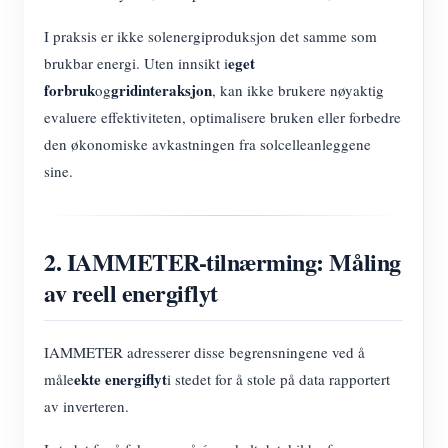
I praksis er ikke solenergiproduksjon det samme som
eget
brukbar energi. Uten innsikt i
forbruk
gridinteraksjon
og
, kan ikke brukere nøyaktig
evaluere effektiviteten, optimalisere bruken eller forbedre
den økonomiske avkastningen fra solcelleanleggene
sine.
2. IAMMETER-tilnærming: Måling
av reell energiflyt
IAMMETER adresserer disse begrensningene ved å
ekte energiflyt
måle
i stedet for å stole på data rapportert
av inverteren.