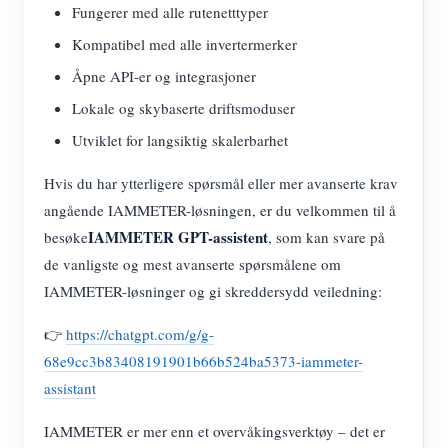
Fungerer med alle rutenetttyper
Kompatibel med alle invertermerker
Åpne API-er og integrasjoner
Lokale og skybaserte driftsmoduser
Utviklet for langsiktig skalerbarhet
Hvis du har ytterligere spørsmål eller mer avanserte krav
angående IAMMETER-løsningen, er du velkommen til å
IAMMETER GPT-assistent
besøke
, som kan svare på
de vanligste og mest avanserte spørsmålene om
IAMMETER-løsninger og gi skreddersydd veiledning:
👉
https://chatgpt.com/g/g-
68e9cc3b83408191901b66b524ba5373-iammeter-
assistant
IAMMETER er mer enn et overvåkingsverktøy – det er