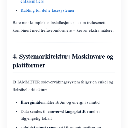
enfasemålere
Kabling for delte fasesystemer
Bare mer komplekse installasjoner – som trefasenett
kombinert med trefaseomformere – krever ekstra målere.
4. Systemarkitektur: Maskinvare og
plattformer
Et IAMMETER solovervåkingssystem følger en enkel og
fleksibel arkitektur:
Energimåler
måler strøm og energi i sanntid
overvåkingsplattform
Data sendes til en
eller
tilgjengelig lokalt
strømstyringer
valgfri
Aktiver automatisering