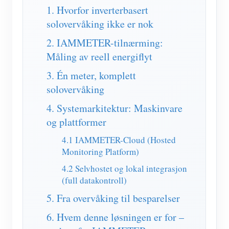
IAMMETER Simulator
1. Hvorfor inverterbasert
solovervåking ikke er nok
Virtuell måler
2. IAMMETER-tilnærming:
System for energiprognoser og -simulering
Måling av reell energiflyt
applikasjoner
3. Én meter, komplett
Solar PV System Energy Monitor
butikk
solovervåking
Overvåker for strømforbruk
Ressurser
4. Systemarkitektur: Maskinvare
og plattformer
PV varmeapparat kontrollsystem
Hurtigstart for produktet
Samfunnet
4.1 IAMMETER-Cloud (Hosted
Hjemmeautomatisering
Dokument
Bidragsyterprogram
Monitoring Platform)
Utvikler
Fabrikkenergiovervåking
Opplæringsvideo
4.2 Selvhostet og lokal integrasjon
Innholdsbidrag
Utforske
Ta kontakt med
(full datakontroll)
FAQ
Teknisk bidrag
Belønningsprogram
5. Fra overvåking til besparelser
Om oss
Nyheter
Belønningspoeng
6. Hvem denne løsningen er for –
Blogger
forum