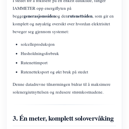
I stedet for å fokusere på én enkelt datakilde, fanger
IAMMETER opp energiflyten på
generasjonssiden
rutenettsiden
begge
og den
, som gir en
komplett og nøyaktig oversikt over hvordan elektrisitet
beveger seg gjennom systemet:
solcelleproduksjon
Husholdningsforbruk
Rutenettimport
Rutenetteksport og økt bruk på stedet
Denne datadrevne tilnærmingen bidrar til å maksimere
solenergiutnyttelsen og redusere strømkostnadene.
3. Én meter, komplett solovervåking