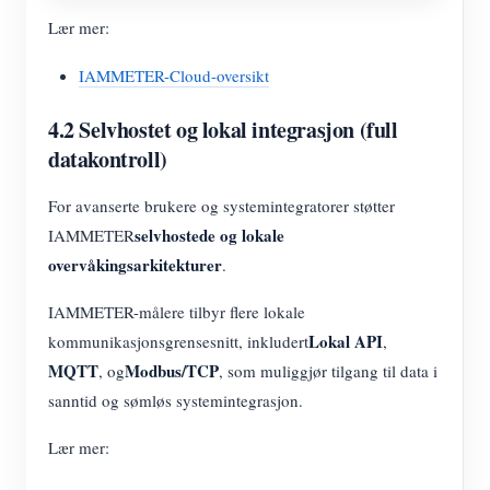
Lær mer:
IAMMETER-Cloud-oversikt
4.2 Selvhostet og lokal integrasjon (full
datakontroll)
For avanserte brukere og systemintegratorer støtter
selvhostede og lokale
IAMMETER
overvåkingsarkitekturer
.
IAMMETER-målere tilbyr flere lokale
Lokal API
kommunikasjonsgrensesnitt, inkludert
,
MQTT
Modbus/TCP
, og
, som muliggjør tilgang til data i
sanntid og sømløs systemintegrasjon.
Lær mer: