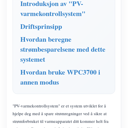
Introduksjon av "PV-
IAMMETER Simulator
varmekontrollsystem"
Virtuell måler
System for energiprognoser og -simulering
Driftsprinsipp
applikasjoner
Hvordan beregne
strømbesparelsene med dette
Solar PV System Energy Monitor
butikk
systemet
Strømforbruksmåler
Ressurser
PV-varmekontrollsystem
Hvordan bruke WPC3700 i
Hurtigstart for produktet
Samfunnet
annen modus
Hjemmeautomatisering
Dokument
Utvikler
Fabrikkenergiovervåking
Opplæringsvideo
Utforske
Ta kontakt med
FAQ
"PV-varmekontrollsystem" er et system utviklet for å
Belønningsprogram
Om oss
hjelpe deg med å spare strømregninger ved å sikre at
Nyheter
strømforbruket til varmeapparatet ditt kommer helt fra
Blogger