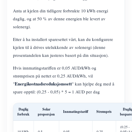
Anta at kjelen din tidligere forbrukte 10 kWh energi
daglig, og at 50 % av denne energien ble levert av
solenergi.
Etter å ha installert sparesettet vårt, kan du konfigurere
kjelen til å drives utelukkende av solenergi (denne
prosentandelen kan justeres basert på din situasjon).
Hvis innmatingstariffen er 0,05 AUD/kWh og
strømprisen på nettet er 0,25 AUD/kWh, vil
Energikostnadsreduksjonssett
"
" kan hjelpe deg med å
spare opptil: (0,25 - 0,05) * 5 = 1 AUD per dag
Daglig
Solar
Dagli
Innmatingstariff
Strømpris
forbruk
proporsjon
bespare
(0.25 -
10 kWh
0.5
0.05
0.25
0.05) * 