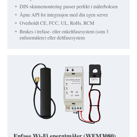
DIN-skinnemontering passer perfekt i målerboksen
Åpne API for integrasjon med din egen server
Overholdt CE, FCC, UL, RoHs, RCM
Brukes i trefase- eller enkeltfasesystem (som 3
enfasemålere) eller deltfasesystem
Enfase Wi-Fi energimåler (WEM3080)