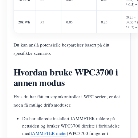
* 0.5) =
(0.25 -
20k Wh
0.3
0.05
0.25
0.05) * 
* 0.7) =
Du kan anslå potensielle besparelser basert på ditt
spesifikke scenario.
Hvordan bruke WPC3700 i
annen modus
Hvis du har fått en strømkontroller i WPC-serien, er det
noen få mulige driftsmoduser:
Du har allerede installert IAMMETER-målere på
nettsiden og bruker WPC3700 direkte i forbindelse
med
IAMMETER meter
(WPC3700 fungerer i