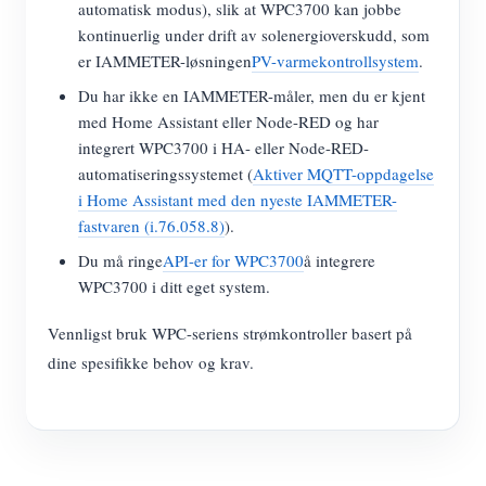
automatisk modus), slik at WPC3700 kan jobbe
kontinuerlig under drift av solenergioverskudd, som
er IAMMETER-løsningen
PV-varmekontrollsystem
.
Du har ikke en IAMMETER-måler, men du er kjent
med Home Assistant eller Node-RED og har
integrert WPC3700 i HA- eller Node-RED-
automatiseringssystemet (
Aktiver MQTT-oppdagelse
i Home Assistant med den nyeste IAMMETER-
fastvaren (i.76.058.8)
).
Du må ringe
API-er for WPC3700
å integrere
WPC3700 i ditt eget system.
Vennligst bruk WPC-seriens strømkontroller basert på
dine spesifikke behov og krav.