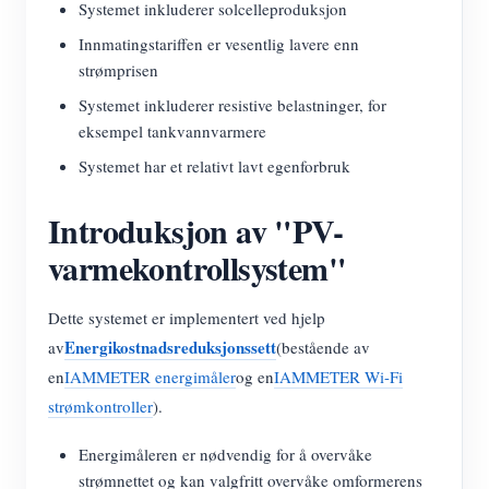
Systemet inkluderer solcelleproduksjon
Innmatingstariffen er vesentlig lavere enn
strømprisen
Systemet inkluderer resistive belastninger, for
eksempel tankvannvarmere
Systemet har et relativt lavt egenforbruk
Introduksjon av "PV-
varmekontrollsystem"
Dette systemet er implementert ved hjelp
Energikostnadsreduksjonssett
av
(bestående av
en
IAMMETER energimåler
og en
IAMMETER Wi-Fi
strømkontroller
).
Energimåleren er nødvendig for å overvåke
strømnettet og kan valgfritt overvåke omformerens